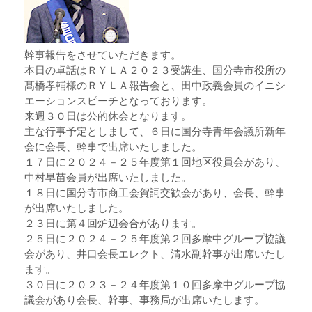
幹事報告をさせていただきます。
本日の卓話はＲＹＬＡ２０２３受講生、国分寺市役所の
髙橋孝輔様のＲＹＬＡ報告会と、田中政義会員のイニシ
エーションスピーチとなっております。
来週３０日は公的休会となります。
主な行事予定としまして、６日に国分寺青年会議所新年
会に会長、幹事で出席いたしました。
１７日に２０２４－２５年度第１回地区役員会があり、
中村早苗会員が出席いたしました。
１８日に国分寺市商工会賀詞交歓会があり、会長、幹事
が出席いたしました。
２３日に第４回炉辺会合があります。
２５日に２０２４－２５年度第２回多摩中グループ協議
会があり、井口会長エレクト、清水副幹事が出席いたし
ます。
３０日に２０２３－２４年度第１０回多摩中グループ協
議会があり会長、幹事、事務局が出席いたします。