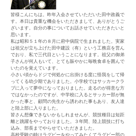
皆様こんにちは。昨年入会させていただいた田中政義で
す。本日は貴重な機会をいただきまして、ありがとうご
ざいます。自分の事についてお話させていただきたいと
思います。
私は昭和５１年の８月に府中病院で生まれました。実家
は祖父が立ち上げた田中建設（有）という工務店を営ん
でおり、私で三代目ということになります。祖父の御弟
子さんが何人もいて、とても賑やかに毎晩食卓を囲んで
いたのを覚えています。
小さい頃からドジで何処かに出掛ける度に怪我をして帰
ってくる幼少期でありました。小学校ではサッカークラ
ブに入って夢中になっておりました。走るのが得意な方
ではなかったのですが、中学校に入るとサッカー部が無
かった事と、顧問の先生から誘われた事もあり、友人達
と陸上部に入りました。
皆さん想像できないかもしれませんが、競技種目は短距
離と跳躍をやっておりました。３年間、陸上競技に打ち
込み、部長までやらせていただきました。
高校受験の時はラグビーをやってみたくてラグビー部の