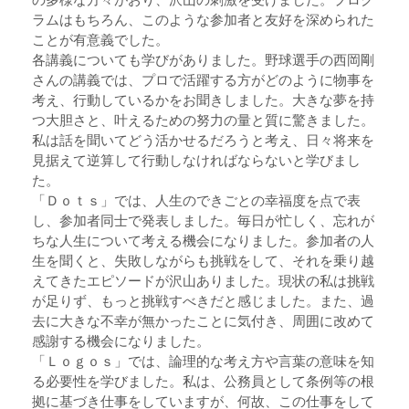
ラムはもちろん、このような参加者と友好を深められた
ことが有意義でした。
各講義についても学びがありました。野球選手の西岡剛
さんの講義では、プロで活躍する方がどのように物事を
考え、行動しているかをお聞きしました。大きな夢を持
つ大胆さと、叶えるための努力の量と質に驚きました。
私は話を聞いてどう活かせるだろうと考え、日々将来を
見据えて逆算して行動しなければならないと学びまし
た。
「Ｄｏｔｓ」では、人生のできごとの幸福度を点で表
し、参加者同士で発表しました。毎日が忙しく、忘れが
ちな人生について考える機会になりました。参加者の人
生を聞くと、失敗しながらも挑戦をして、それを乗り越
えてきたエピソードが沢山ありました。現状の私は挑戦
が足りず、もっと挑戦すべきだと感じました。また、過
去に大きな不幸が無かったことに気付き、周囲に改めて
感謝する機会になりました。
「Ｌｏｇｏｓ」では、論理的な考え方や言葉の意味を知
る必要性を学びました。私は、公務員として条例等の根
拠に基づき仕事をしていますが、何故、この仕事をして