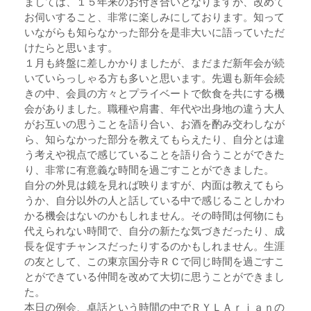
ましては、１５年来のお付き合いとなりますが、改めて
お伺いすること、非常に楽しみにしております。知って
いながらも知らなかった部分を是非大いに語っていただ
けたらと思います。
１月も終盤に差しかかりましたが、まだまだ新年会が続
いていらっしゃる方も多いと思います。先週も新年会続
きの中、会員の方々とプライベートで飲食を共にする機
会がありました。職種や肩書、年代や出身地の違う大人
がお互いの思うことを語り合い、お酒を酌み交わしなが
ら、知らなかった部分を教えてもらえたり、自分とは違
う考えや視点で感じていることを語り合うことができた
り、非常に有意義な時間を過ごすことができました。
自分の外見は鏡を見れば映りますが、内面は教えてもら
うか、自分以外の人と話している中で感じることしかわ
かる機会はないのかもしれません。その時間は何物にも
代えられない時間で、自分の新たな気づきだったり、成
長を促すチャンスだったりするのかもしれません。生涯
の友として、この東京国分寺ＲＣで同じ時間を過ごすこ
とができている仲間を改めて大切に思うことができまし
た。
本日の例会、卓話という時間の中でＲＹＬＡｒｉａｎの