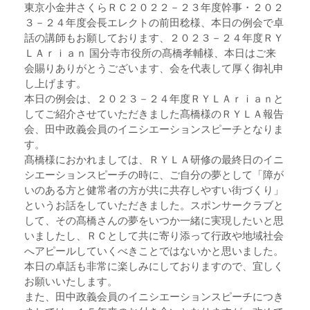
東京小金井さくらＲＣ２０２２－２３年度幹事・２０２
３－２４年度会長エレクトの前田稔様、本日の例会で卓
話の講師もお願しております、２０２３－２４年度ＲＹ
ＬＡｒｉａｎ 国分寺市役所の髙橋孝輔様、本日はご来
会賜りありがとうございます、会を代表して厚く御礼申
し上げます。
本日の例会は、２０２３－２４年度ＲＹＬＡｒｉａｎと
してご紹介させていただきました髙橋様のＲＹＬＡ報告
会、田中政義会員のイニシエーションスピーチとなりま
す。
髙橋様におかれましては、ＲＹＬＡ研修の最終日のイニ
シエーションスピーチの時に、ご自分の夢として「障が
いのある方と健常者の方が共に共存しやすい街づくり」
というお話をしていただきました。スポンサークラブと
して、その髙橋さんの夢をいつか一緒に実現したいと思
いましたし、ＲＣとして共に寄り添って行政や地域社会
へアピールしていくべきことではないかと思いました。
本日の卓話も非常に楽しみにしておりますので、宜しく
お願いいたします。
また、田中政義会員のイニシエーションスピーチにつき