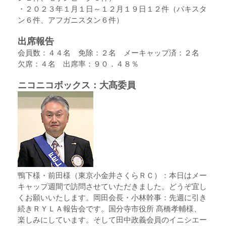
・２０２３年１月１日～１２月１９日１２件（パキスタ
ン６件、アフガニスタン６件）
出席報告
会員数：４４名 免除：２名 メーキャップ済：２名
欠席：４名 出席率：９０．４８％
ニコニコボックス：大髙委員
鴨下様・前田様（東京小金井さくらＲＣ）：本日はメー
キャップ週間で訪問させていただきました。どうぞ宜し
くお願いいたします。岡田会長・小林幹事：先週に引き
続きＲＹＬＡ報告会です。国分寺市役所 髙橋孝輔様、
楽しみにしています。そして田中政義会員のイニシエー