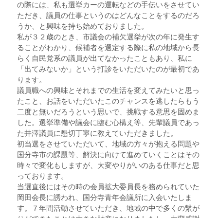
の際には、私も選挙カーの運転などの手伝いをさせてい
ただき、議員の仕事というのはどんなことをするのだろ
うか、と興味を持ち始めておりました。
私が３２歳のとき、市議会の補欠選挙が次の年に発生す
ることがわかり、候補者を選定する際に私の地域から長
らく自民党系の議員が出てなかったこともあり、私に
「出てみないか」という打診をいただいたのが最初であ
ります。
議員職への興味とそれまでの生活を変えてみたいと思っ
たこと、お話をいただいたこのチャンスを逃したらもう
二度と無いだろうという思いで、挑戦する意思を固めま
した。選挙準備や議会に臨む心構え等、先輩議員であっ
た井澤議員に懇切丁寧に教えていただきました。
初当選をさせていただいて、地域の方々が抱える問題や
国分寺市の課題等、解決に向けて進めていくことはその
時々で変化もしますが、大変やりがいのある仕事だと思
っております。
当選直後にはその時の会員拡大委員長を務められていた
岡田会長に誘われ、国分寺青年会議所に入会いたしま
す。７年間活動させていただき、地域の中で多くの繋が