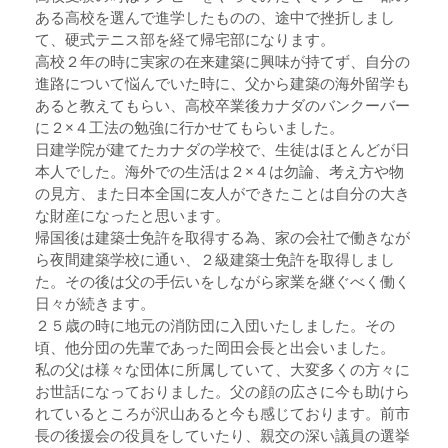
ある高校を選んで進学したものの、途中で挫折しまし
て、硬式テニス部を経て帰宅部になります。
高校２年の時に実家の在来建築に興味が持てず、自分の
進路について悩んでいた時に、父から建築の海外留学も
あると教えてもらい、高校卒業後カナダのバンクーバー
に２×４工法の勉強に行かせてもらいました。
日建学院が建てたカナダの学校で、生徒はほとんどが日
本人でした。海外での生活は２×４は勿論、考え方や物
の見方、また日本全国に友人ができたことは自分の大き
な財産になったと思います。
帰国後は建築士免許を取得する為、家の会社で働きなが
ら夜間建築学校に通い、２級建築士免許を取得しまし
た。その後は父の手伝いをしながら家業を継ぐべく働く
日々が続きます。
２５歳の時に地元の消防団に入団いたしました。その
頃、他分団の先輩であった岡田会長と出会いました。
私の父は様々な団体に所属していて、大変多くの方々に
お世話になっておりました。父の顔の広さに今も助けら
れているところが沢山あると今も感じております。前市
長の後援会の役員をしていたり、親交の深い議員の選挙