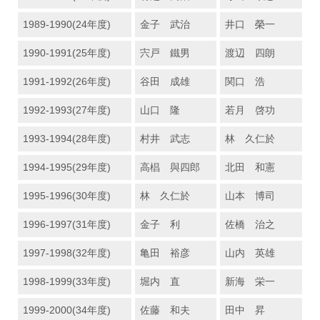
1989-1990(24年度)
金子 武治
井口 榮一
1990-1991(25年度)
宍戸 鐵男
渡辺 四朗
1991-1992(26年度)
谷田 成雄
関口 浩
1992-1993(27年度)
山口 隆
若月 啓功
1993-1994(28年度)
村井 武志
林 久仁於
1994-1995(29年度)
高椙 與四郎
北田 和憲
1995-1996(30年度)
林 久仁於
山本 博司
1996-1997(31年度)
金子 利
佐橋 治之
1997-1998(32年度)
亀田 裕彦
山内 英雄
1998-1999(33年度)
堀内 直
新海 栄一
1999-2000(34年度)
佐藤 和夫
田中 昇