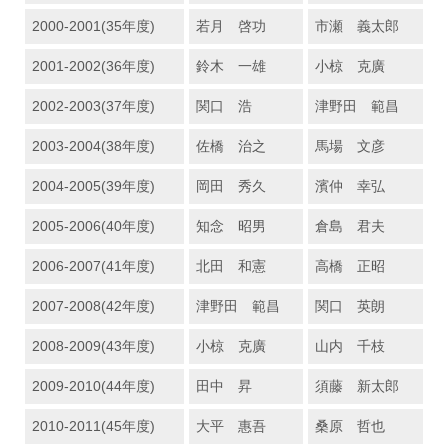
2000-2001(35年度)
若月 啓功
市瀬 義太郎
2001-2002(36年度)
鈴木 一雄
小椋 克廣
2002-2003(37年度)
関口 浩
津野田 範昌
2003-2004(38年度)
佐橋 治之
馬場 文彦
2004-2005(39年度)
岡田 秀久
濱仲 幸弘
2005-2006(40年度)
知念 昭男
倉島 君夫
2006-2007(41年度)
北田 和憲
高橋 正昭
2007-2008(42年度)
津野田 範昌
関口 英朗
2008-2009(43年度)
小椋 克廣
山内 千枝
2009-2010(44年度)
田中 昇
須藤 新太郎
2010-2011(45年度)
大平 惠吾
桑原 哲也