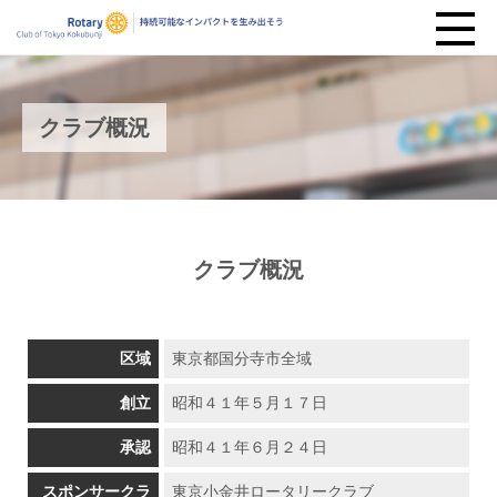
クラブ概況
クラブ概況
区域
東京都国分寺市全域
創立
昭和４１年５月１７日
承認
昭和４１年６月２４日
スポンサークラ
東京小金井ロータリークラブ