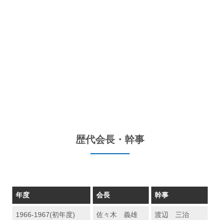
歴代会長・幹事
年度
会長
幹事
1966-1967(初年度)
佐々木 義雄
渡辺 三治