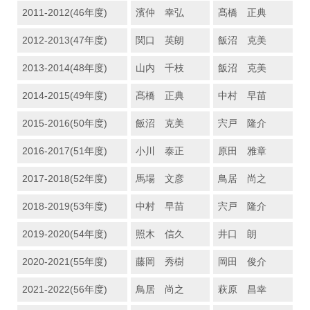
2011-2012(46年度)
濱仲 幸弘
髙橋 正典
2012-2013(47年度)
関口 英朗
飯沼 克美
2013-2014(48年度)
山内 千枝
飯沼 克美
2014-2015(49年度)
髙橋 正典
中村 早苗
2015-2016(50年度)
飯沼 克美
宍戸 隆介
2016-2017(51年度)
小川 泰正
原田 雅章
2017-2018(52年度)
馬場 文彦
鳥居 尚之
2018-2019(53年度)
中村 早苗
宍戸 隆介
2019-2020(54年度)
照木 信久
井口 朗
2020-2021(55年度)
藤岡 秀樹
岡田 俊介
2021-2022(56年度)
鳥居 尚之
萩原 昌幸