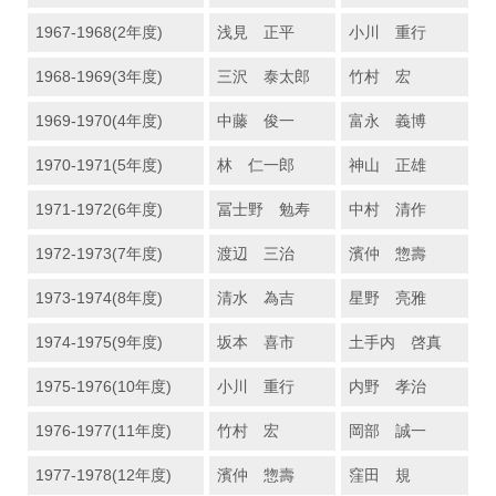
1967-1968(2年度)
浅見 正平
小川 重行
1968-1969(3年度)
三沢 泰太郎
竹村 宏
1969-1970(4年度)
中藤 俊一
富永 義博
1970-1971(5年度)
林 仁一郎
神山 正雄
1971-1972(6年度)
冨士野 勉寿
中村 清作
1972-1973(7年度)
渡辺 三治
濱仲 惣壽
1973-1974(8年度)
清水 為吉
星野 亮雅
1974-1975(9年度)
坂本 喜市
土手内 啓真
1975-1976(10年度)
小川 重行
内野 孝治
1976-1977(11年度)
竹村 宏
岡部 誠一
1977-1978(12年度)
濱仲 惣壽
窪田 規