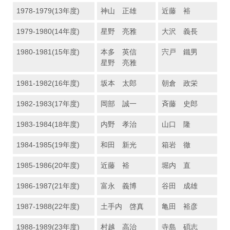
1978-1979(13年度)
神山 正雄
近藤 裕
1979-1980(14年度)
星野 亮雅
大沢 義長
1980-1981(15年度)
本多 英信
宍戸 鐵男
星野 亮雅
1981-1982(16年度)
坂本 太郎
朝倉 政栄
1982-1983(17年度)
岡部 誠一
斉藤 史郎
1983-1984(18年度)
内野 孝治
山口 隆
1984-1985(19年度)
和田 新光
箱岩 徹
1985-1986(20年度)
近藤 裕
堀内 直
1986-1987(21年度)
富永 義博
谷田 成雄
1987-1988(22年度)
土手内 啓真
亀田 裕彦
1988-1989(23年度)
村越 高治
寺島 碩志