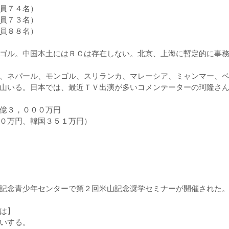
員７４名）
員７３名）
員８８名）
ゴル。中国本土にはＲＣは存在しない。北京、上海に暫定的に事務
、ネパール、モンゴル、スリランカ、マレーシア、ミャンマー、ベ
山いる。日本では、最近ＴＶ出演が多いコメンテーターの珂隆さ
億３，０００万円
０万円、韓国３５１万円）
記念青少年センターで第２回米山記念奨学セミナーが開催された
は】
いする。