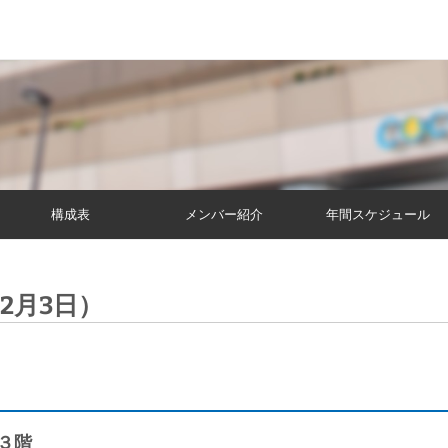
構成表
メンバー紹介
年間スケジュール
2月3日）
３階