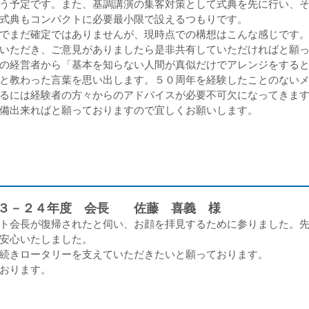
う予定です。また、基調講演の集客対策として式典を先に行い、
式典もコンパクトに必要最小限で設えるつもりです。
でまだ確定ではありませんが、現時点での構想はこんな感じです。
いただき、ご意見がありましたら是非共有していただければと願
の経営者から「基本を知らない人間が真似だけでアレンジをすると
と教わった言葉を思い出します。５０周年を経験したことのない
るには経験者の方々からのアドバイスが必要不可欠になってきま
備出来ればと願っておりますので宜しくお願いします。
２３－２４年度 会長 佐藤 喜義 様
ト会長が復帰されたと伺い、お顔を拝見するために参りました。先
安心いたしました。
続きロータリーを支えていただきたいと願っております。
おります。