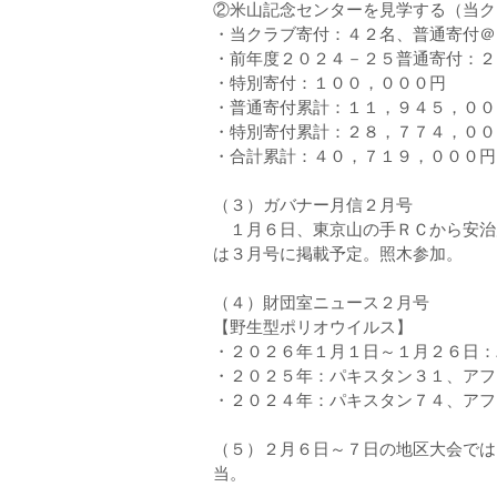
②米山記念センターを見学する（当ク
・当クラブ寄付：４２名、普通寄付＠
・前年度２０２４－２５普通寄付：２
・特別寄付：１００，０００円
・普通寄付累計：１１，９４５，００
・特別寄付累計：２８，７７４，００
・合計累計：４０，７１９，０００円
（３）ガバナー月信２月号
１月６日、東京山の手ＲＣから安治
は３月号に掲載予定。照木参加。
（４）財団室ニュース２月号
【野生型ポリオウイルス】
・２０２６年１月１日～１月２６日：
・２０２５年：パキスタン３１、アフ
・２０２４年：パキスタン７４、アフ
（５）２月６日～７日の地区大会では
当。