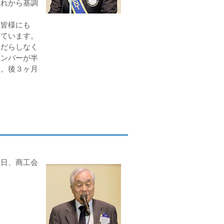
それから基調
皆様にも
っています。
だらしなく
メンバーが半
す。後３ヶ月
日、商工会