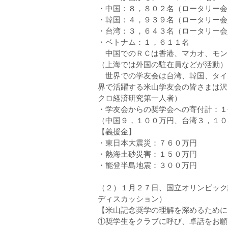
・中国：８，８０２名（ロータリー会
・韓国：４，９３９名（ロータリー会
・台湾：３，６４３名（ロータリー会
・ベトナム：１，６１１名
中国でのＲＣは香港、マカオ、モン
（上海では外国の駐在員などが活動）
世界での学友会は台湾、韓国、タイ
界で活躍する米山学友会の皆さまは沢
クロ経済研究第一人者）
・学友会からの奨学会への寄付計：１
（中国９，１００万円、台湾３，１０
【義援金】
・東日本大震災：７６０万円
・熱海土砂災害：１５０万円
・能登半島地震：３００万円
（２）１月２７日、国立オリンピック
ディスカッション）
【米山記念奨学の理解を深めるために
①奨学生をクラブに呼び、卓話をお願