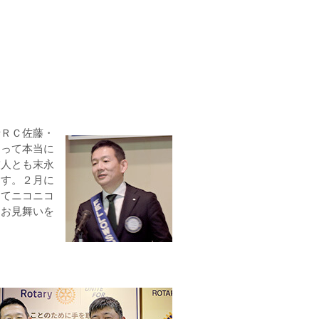
寺ＲＣ佐藤・
なって本当に
友人とも末永
ます。２月に
してニコニコ
りお見舞いを