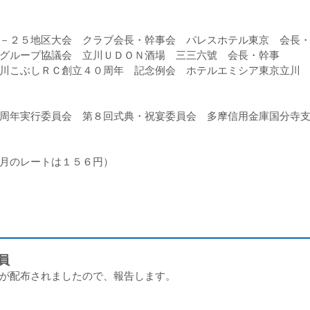
－２５地区大会 クラブ会長・幹事会 パレスホテル東京 会長
グループ協議会 立川ＵＤＯＮ酒場 三三六號 会長・幹事
川こぶしＲＣ創立４０周年 記念例会 ホテルエミシア東京立川
周年実行委員会 第８回式典・祝宴委員会 多摩信用金庫国分寺
月のレートは１５６円）
員
が配布されましたので、報告します。