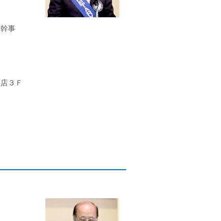
・幹事
支店３Ｆ