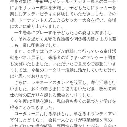
生を対象に、午前中はインテルアカデミー東京のコーチ
によるサッカー教室を実施し、子どもたちにサッカーを
楽しむアクティビティを体験していただきました。その
後、トーナメント方式によるサッカー大会を行い、会場
は大いに盛り上がりました。
一生懸命にプレーする子どもたちの姿は大変まぶし
く、それを温かく見守る保護者や関係者の皆さまの眼差
しも非常に印象的でした。
また、会場では当クラブが継続して行っている奉仕活
動をパネル展示し、来場者の皆さまへのアンケート調査
も実施いたしました。いただいたご意見やご感想につき
ましては、今後のロータリー活動に活かしていただけれ
ばと思っております。
さらに、レモネードスタンドを設置し、寄付活動も行
いました。多くの皆さまにご協力をいただき、改めて奉
仕の輪の広がりを感じる機会となりました。
今年度の活動を通じ、私自身も多くの気づきと学びを
得ることができました。
ロータリーにおける奉仕とは、単なるボランティアや
寄付にとどまらず、会員一人ひとりが職業倫理を高め、
それぞれの知識や経験、専門性を活かしながら、自らの