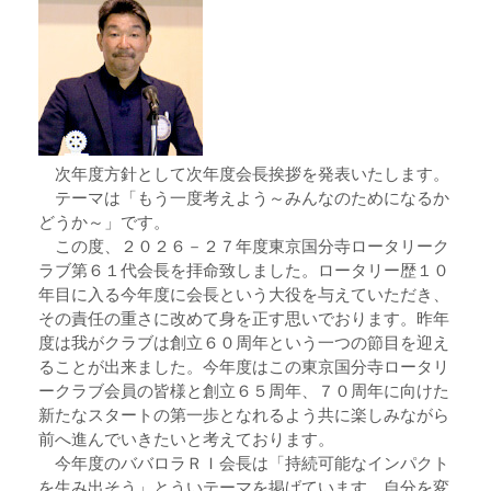
次年度方針として次年度会長挨拶を発表いたします。
テーマは「もう一度考えよう～みんなのためになるか
どうか～」です。
この度、２０２６－２７年度東京国分寺ロータリーク
ラブ第６１代会長を拝命致しました。ロータリー歴１０
年目に入る今年度に会長という大役を与えていただき、
その責任の重さに改めて身を正す思いでおります。昨年
度は我がクラブは創立６０周年という一つの節目を迎え
ることが出来ました。今年度はこの東京国分寺ロータリ
ークラブ会員の皆様と創立６５周年、７０周年に向けた
新たなスタートの第一歩となれるよう共に楽しみながら
前へ進んでいきたいと考えております。
今年度のババロラＲＩ会長は「持続可能なインパクト
を生み出そう」とういテーマを掲げています。自分を変