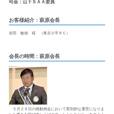
司会：山下ＳＡＡ委員
お客様紹介：萩原会長
岩田 敏雄 様 （東京小平ＲＣ）
会長の時間：萩原会長
５月２６日の移動例会において変則的な運営になりま