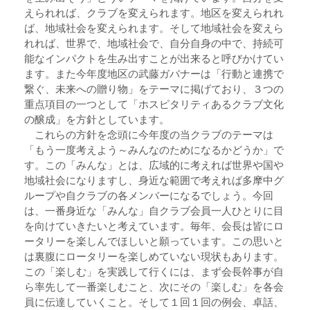
えられれば、クラブを変えられます。地区を変えられれ
ば、地域社会を変えられます。そして地域社会を変えら
れれば、世界で、地域社会で、自分自身の中で、持続可
能なインパクトを生み出すことが出来ると呼びかけてい
ます。また今年度地区の武藤ガバナーは「行動と連携で
繋ぐ、未来への贈り物」をテーマに掲げており、３つの
重点項目の一つとして「ホスピタリティあるクラブ文化
の醸成」を方針としています。
これらの方針を念頭に今年度の当クラブのテーマは
「もう一度考えよう～みんなのためになるかどうか」で
す。この「みんな」とは、広域的に考えれば世界や国や
地域社会になりますし、身近な範囲で考えれば多摩中グ
ループや自クラブの各メンバーになるでしょう。今回
は、一番身近な「みんな」自クラブ会員一人ひとりに目
を向けていきたいと考えています。毎年、会長は皆にロ
ータリーを楽しんでほしいと願っています。この思いと
は裏腹にロータリーを楽しめていない現状もあります。
この「楽しむ」を実践して行くには、まず会長幹事が自
ら率先して一番楽しむこと、次にその「楽しむ」を各会
員に伝達していくこと。そして１回１回の例会、卓話、