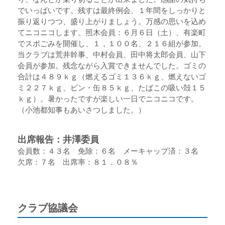
でいっぱいです。残すは最終例会、１年間をしっかりと
振り返りつつ、盛り上がりましょう。万感の思いを込め
てニコニコします。照木会員：６月６日（土）、有楽町
でスポごみを開催し、１，１００名、２１６組が参加。
当クラブは荒井幹事、中村会員、田中将太郎会員、山下
会員が参加。残念ながら入賞できませんでした。ゴミの
合計は４８９ｋｇ（燃えるゴミ１３６ｋｇ、燃えないゴ
ミ２２７ｋｇ、ビン・缶８５ｋｇ、たばこの吸い殻１５
ｋｇ）。暑かったですが楽しい一日でニコニコです。
（小池都知事もあいさつしました。）
出席報告：井澤委員
会員数：４３名 免除：６名 メーキャップ済：３名
欠席：７名 出席率：８１．０８％
クラブ協議会