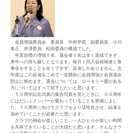
会員増強委員会 委員長 中村早苗、副委員長 小川
泰正、井澤委員、松田委員の構成でした。
年度目標の増強５名、退会者０名は全く達成できず、
来年への持ち越しとなります。毎月１回入会候補者と食
事会をすることも全くできず、反省しかありません。次
年度はこの反省をこめて一生懸命に会員増強と会員退会
防止に努めます。退会については、ロータリー愛がある
方についてはすべて却下したいと思います。
５０周年記念式典の集合写真を見たときに、６０周年
にはだいぶメンバーが変わっていることを実感しまし
た。７０周年に向けてクラブをより活性化させ、結束を
深めていくことが必要だと思います。
クラブの例会が楽しいこと、一人ひとりが楽しい時間
を共有できていることが大切だと思います。そんなクラ