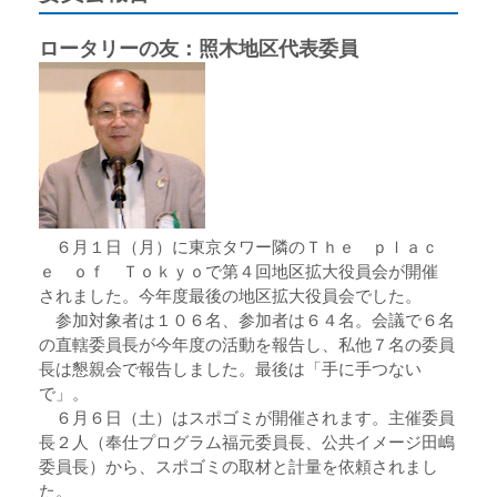
ロータリーの友：照木地区代表委員
６月１日（月）に東京タワー隣のＴｈｅ ｐｌａｃ
ｅ ｏｆ Ｔｏｋｙｏで第４回地区拡大役員会が開催
されました。今年度最後の地区拡大役員会でした。
参加対象者は１０６名、参加者は６４名。会議で６名
の直轄委員長が今年度の活動を報告し、私他７名の委員
長は懇親会で報告しました。最後は「手に手つない
で」。
６月６日（土）はスポゴミが開催されます。主催委員
長２人（奉仕プログラム福元委員長、公共イメージ田嶋
委員長）から、スポゴミの取材と計量を依頼されまし
た。