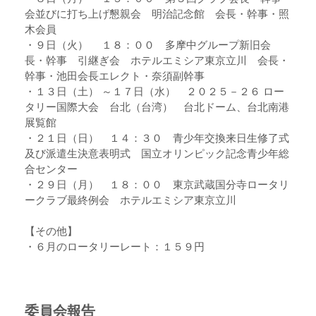
会並びに打ち上げ懇親会 明治記念館 会長・幹事・照
木会員
・９日（火） １８：００ 多摩中グループ新旧会
長・幹事 引継ぎ会 ホテルエミシア東京立川 会長・
幹事・池田会長エレクト・奈須副幹事
・１３日（土） ～１７日（水） ２０２５－２６ ロー
タリー国際大会 台北（台湾） 台北ドーム、台北南港
展覧館
・２１日（日） １４：３０ 青少年交換来日生修了式
及び派遣生決意表明式 国立オリンピック記念青少年総
合センター
・２９日（月） １８：００ 東京武蔵国分寺ロータリ
ークラブ最終例会 ホテルエミシア東京立川
【その他】
・６月のロータリーレート：１５９円
委員会報告