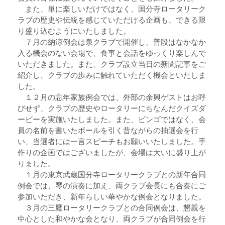
また、単に楽しいだけではなく、国分寺ロータリーク
ラブの歴史や伝統を感じていただける企画も、できる限
り盛り込むようにいたしました。
７月の納涼例会は泉クラブで開催し、普段はなかなか
入る機会のない会場で、食事と会話をゆっくり楽しんで
いただきました。また、クラブ設立当日の新聞記事をご
紹介し、クラブの歩みに触れていただく機会といたしま
した。
１２月の忘年家族例会では、外部の余興ゲストはお呼
びせず、クラブの歴史やロータリーにちなんだクイズダ
ービーを実施いたしました。また、ビンゴではなく、会
員の名前を書いたボールを引く昔ながらの抽選会を行
い、当選者には一言スピーチもお願いいたしました。手
作りの企画ではございましたが、会場は大いに盛り上が
りました。
１月の東京武蔵国分寺ロータリークラブとの新年合同
例会では、琴の演奏に加え、両クラブ会長にも合奏にご
参加いただき、新年らしい華やかな例会となりました。
３月の三鷹ロータリークラブとの合同例会は、懇親を
中心とした和やかな会となり、両クラブが合同例会を行