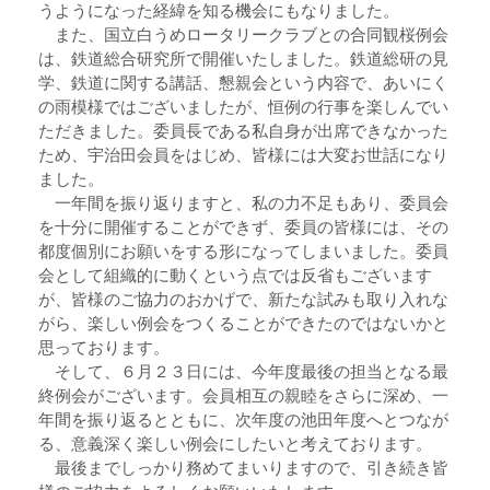
うようになった経緯を知る機会にもなりました。
また、国立白うめロータリークラブとの合同観桜例会
は、鉄道総合研究所で開催いたしました。鉄道総研の見
学、鉄道に関する講話、懇親会という内容で、あいにく
の雨模様ではございましたが、恒例の行事を楽しんでい
ただきました。委員長である私自身が出席できなかった
ため、宇治田会員をはじめ、皆様には大変お世話になり
ました。
一年間を振り返りますと、私の力不足もあり、委員会
を十分に開催することができず、委員の皆様には、その
都度個別にお願いをする形になってしまいました。委員
会として組織的に動くという点では反省もございます
が、皆様のご協力のおかげで、新たな試みも取り入れな
がら、楽しい例会をつくることができたのではないかと
思っております。
そして、６月２３日には、今年度最後の担当となる最
終例会がございます。会員相互の親睦をさらに深め、一
年間を振り返るとともに、次年度の池田年度へとつなが
る、意義深く楽しい例会にしたいと考えております。
最後までしっかり務めてまいりますので、引き続き皆