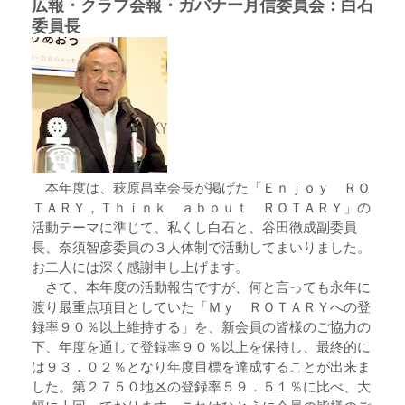
広報・クラブ会報・ガバナー月信委員会：白石
委員長
本年度は、萩原昌幸会長が掲げた「Ｅｎｊｏｙ ＲＯ
ＴＡＲＹ，Ｔｈｉｎｋ ａｂｏｕｔ ＲＯＴＡＲＹ」の
活動テーマに準じて、私くし白石と、谷田徹成副委員
長、奈須智彦委員の３人体制で活動してまいりました。
お二人には深く感謝申し上げます。
さて、本年度の活動報告ですが、何と言っても永年に
渡り最重点項目としていた「Ｍｙ ＲＯＴＡＲＹへの登
録率９０％以上維持する」を、新会員の皆様のご協力の
下、年度を通して登録率９０％以上を保持し、最終的に
は９３．０２％となり年度目標を達成することが出来ま
した。第２７５０地区の登録率５９．５１％に比べ、大