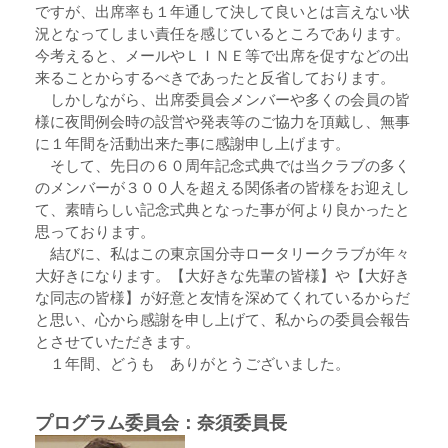
ですが、出席率も１年通して決して良いとは言えない状
況となってしまい責任を感じているところであります。
今考えると、メールやＬＩＮＥ等で出席を促すなどの出
来ることからするべきであったと反省しております。
しかしながら、出席委員会メンバーや多くの会員の皆
様に夜間例会時の設営や発表等のご協力を頂戴し、無事
に１年間を活動出来た事に感謝申し上げます。
そして、先日の６０周年記念式典では当クラブの多く
のメンバーが３００人を超える関係者の皆様をお迎えし
て、素晴らしい記念式典となった事が何より良かったと
思っております。
結びに、私はこの東京国分寺ロータリークラブが年々
大好きになります。【大好きな先輩の皆様】や【大好き
な同志の皆様】が好意と友情を深めてくれているからだ
と思い、心から感謝を申し上げて、私からの委員会報告
とさせていただきます。
１年間、どうも ありがとうございました。
プログラム委員会：奈須委員長