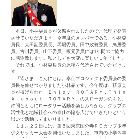
本日、小林委員長が欠席されましたので、代理で発表
させていただきます。今年度のメンバーである、小林委
員長、大田副委員長、馬場委員、田中政義委員、鳥居委
員、古川委員、山下委員、榎元委員には1年間のご協力
に感謝致します。私としても大変に楽しい１年でした。
それでは、小林委員長の原稿を代読させていただきま
す。
『皆さま、こんにちは。奉仕プロジェクト委員会の委
員長を仰せつかりました小林晶です。今年度は、萩原会
長が掲げられた「Ｅｎｊｏｙ ＲＯＴＡＲＹ，Ｔｈｉｎ
ｋ ａｂｏｕｔ ＲＯＴＡＲＹ」のスローガンのもと、
仲間とともにロータリー活動を楽しみながら、クラブの
活性化と地域社会への奉仕の輪を広げていきたいという
思いで活動してまいりました。
１１月２２日には、第８回東京国分寺ＲＣカップ少年
少女サッカー大会を開催いたしました。市内の小学３年