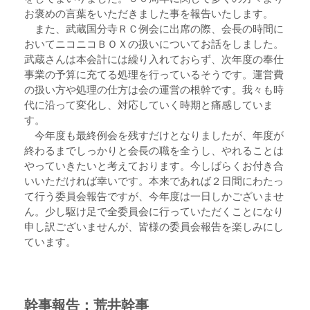
お褒めの言葉をいただきました事を報告いたします。
また、武蔵国分寺ＲＣ例会に出席の際、会長の時間に
おいてニコニコＢＯＸの扱いについてお話をしました。
武蔵さんは本会計には繰り入れておらず、次年度の奉仕
事業の予算に充てる処理を行っているそうです。運営費
の扱い方や処理の仕方は会の運営の根幹です。我々も時
代に沿って変化し、対応していく時期と痛感していま
す。
今年度も最終例会を残すだけとなりましたが、年度が
終わるまでしっかりと会長の職を全うし、やれることは
やっていきたいと考えております。今しばらくお付き合
いいただければ幸いです。本来であれば２日間にわたっ
て行う委員会報告ですが、今年度は一日しかございませ
ん。少し駆け足で全委員会に行っていただくことになり
申し訳ございませんが、皆様の委員会報告を楽しみにし
ています。
幹事報告：荒井幹事