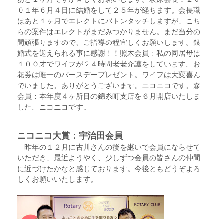
０１年６月４日に結婚をして２５年が経ちます。会長職
はあと１ヶ月でエレクトにバトンタッチしますが、こち
らの案件はエレクトがまだみつかりません。まだ当分の
間頑張りますので、ご指導の程宜しくお願いします。銀
婚式を迎えられる事に感謝！！照木会員：私の同居母は
１００才でワイフが２４時間老老介護をしています。お
花券は唯一のバースデープレゼント。ワイフは大変喜ん
でいました。ありがとうございます。ニコニコです。森
会員：本年度４ヶ所目の錦糸町支店を６月開店いたしま
した。ニコニコです。
ニコニコ大賞：宇治田会員
昨年の１２月に古川さんの後を継いで会員にならせて
いただき、最近ようやく、少しずつ会員の皆さんの仲間
に近づけたかなと感じております。今後ともどうぞよろ
しくお願いいたします。