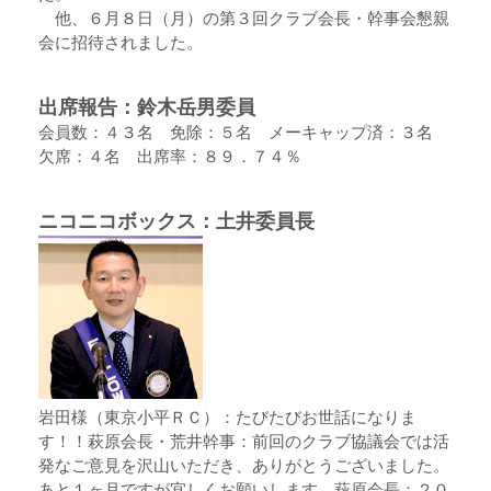
他、６月８日（月）の第３回クラブ会長・幹事会懇親
会に招待されました。
出席報告：鈴木岳男委員
会員数：４３名 免除：５名 メーキャップ済：３名
欠席：４名 出席率：８９．７４％
ニコニコボックス：土井委員長
岩田様（東京小平ＲＣ）：たびたびお世話になりま
す！！萩原会長・荒井幹事：前回のクラブ協議会では活
発なご意見を沢山いただき、ありがとうございました。
あと１ヶ月ですが宜しくお願いします。萩原会長：２０