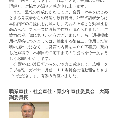
幅に上回っております。これはひとえに会員の皆様のご
理解と、ご協力の賜物と感謝申し上げます。
また、週報の作成にあたっては、会長・幹事をはじめ
とする発表者からの迅速な原稿提出、外部卓話者からは
卓話内容のご提供をお願いし、内容の正確さと効率性を
高められ、スムーズに週報の作成が進められました。ご
協力の程、誠にありがとうございました。尚、週報掲載
用の原稿につきましては、編集する都合上、使用した資
料の提出ではなく、ご発言の内容を４００字程度に要約
した原稿で、木曜日の午前中までのご提出を今一度よろ
しくお願いいたします。
会員皆様の常日頃からのご協力に感謝して、広報・ク
ラブ会報・ガバナー月信・ＩＴ委員会の活動報告とさせ
ていただきます。有難う御座いました。
職業奉仕・社会奉仕・青少年奉仕委員会：大髙
副委員長